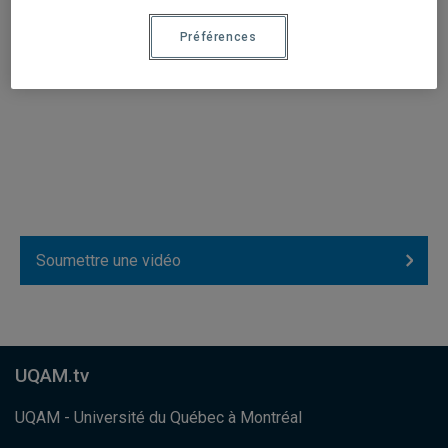
Préférences
Précédent
1
2
Soumettre une vidéo
UQAM.tv
UQAM - Université du Québec à Montréal