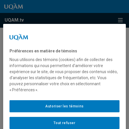
Accéder au contenu
Accéder au menu principal
Accéder à la recherche
Accéder au contenu
Accéder au menu principal
Menu
UQAM.tv
Sport
Basketball
Préférences en matière de témoins
Nous utilisons des témoins (cookies) afin de collecter des
informations qui nous permettent d’améliorer votre
expérience sur le site, de vous proposer des contenus vidéo,
Basketball
d’analyser les statistiques de fréquentation, etc. Vous
pouvez personnaliser votre choix en sélectionnant
« Préférences ».
Autoriser les témoins
Le basketball
universitaire à l’UQAM
Tout refuser