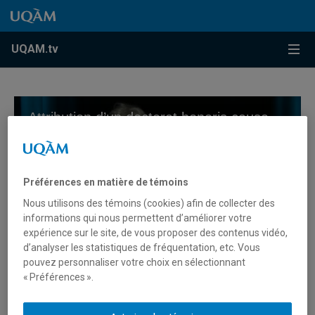
Accéder au contenu
Accéder au menu principal
Accéder à la recherche
Accéder au contenu
Accéder au menu principal
Menu
UQAM.tv
Attribution d’un doctorat honoris causa à Joan W. Scott
Préférences en matière de témoins
Nous utilisons des témoins (cookies) afin de collecter des
informations qui nous permettent d’améliorer votre
expérience sur le site, de vous proposer des contenus vidéo,
d’analyser les statistiques de fréquentation, etc. Vous
0
pouvez personnaliser votre choix en sélectionnant
seconds
« Préférences ».
Attribution d’un doctorat
of
0
honoris causa à Joan W. Scott
seconds