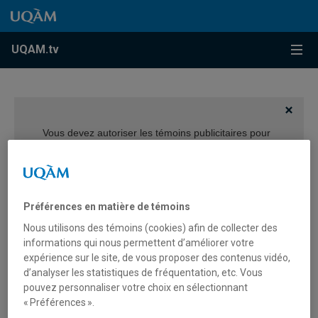
Accéder au contenu
Accéder au menu principal
Accéder à la recherche
Accéder au contenu
Accéder au menu principal
Menu
UQAM.tv
Vous devez autoriser les témoins publicitaires pour
afficher les vidéos provenant de Youtube.
Préférences des témoins
Préférences en matière de témoins
Nous utilisons des témoins (cookies) afin de collecter des
informations qui nous permettent d’améliorer votre
expérience sur le site, de vous proposer des contenus vidéo,
d’analyser les statistiques de fréquentation, etc. Vous
Le baccalauréat en action
pouvez personnaliser votre choix en sélectionnant
« Préférences ».
culturelle: Présentation du