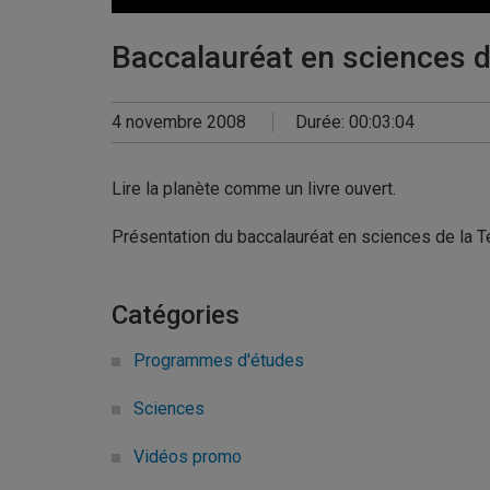
0
seconds
Baccalauréat en sciences d
of
0
seconds
Volume
90%
4 novembre 2008
Durée: 00:03:04
Lire la planète comme un livre ouvert.
Présentation du baccalauréat en sciences de la T
Catégories
Programmes d'études
Sciences
Vidéos promo