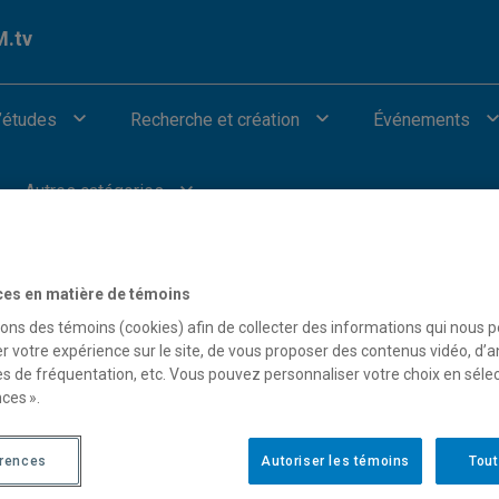
.tv
’études
Recherche et création
Événements
Autres catégories
ces en matière de témoins
sons des témoins (cookies) afin de collecter des informations qui nous 
la Terre et de l’atmosphère
r votre expérience sur le site, de vous proposer des contenus vidéo, d’a
es de fréquentation, etc. Vous pouvez personnaliser votre choix en séle
ces ».
érences
Autoriser les témoins
Tout