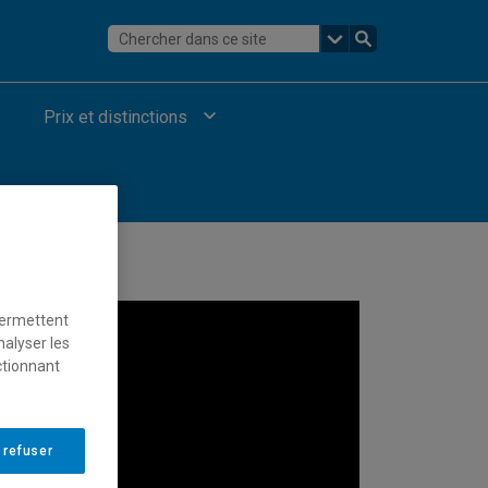
Prix et distinctions
permettent
nalyser les
ctionnant
 refuser