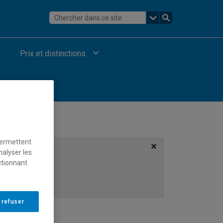
Prix et distinctions
permettent
nalyser les
ctionnant
 refuser