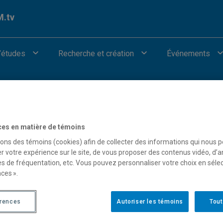
.tv
’études
Recherche et création
Événements
Autres catégories
ces en matière de témoins
sons des témoins (cookies) afin de collecter des informations qui nous 
r votre expérience sur le site, de vous proposer des contenus vidéo, d’a
our afficher les vidéos provenant de Youtube.
es de fréquentation, etc. Vous pouvez personnaliser votre choix en séle
ces ».
érences
Autoriser les témoins
Tout