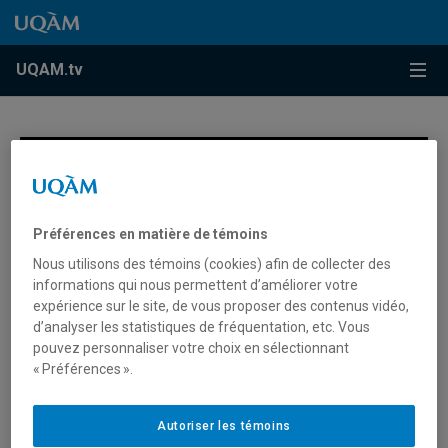
Accéder au contenu
Accéder au menu principal
Accéder à la recherche
Accéder au contenu
Accéder au menu principal
Menu
UQAM.tv
Capsule d’information à propos de la compétence linguistique des futurs enseignants
Préférences en matière de témoins
Nous utilisons des témoins (cookies) afin de collecter des
informations qui nous permettent d’améliorer votre
expérience sur le site, de vous proposer des contenus vidéo,
d’analyser les statistiques de fréquentation, etc. Vous
pouvez personnaliser votre choix en sélectionnant
« Préférences ».
0
seconds
Capsule d’information à propos
of
0
Autoriser les témoins
de la compétence linguistique
seconds