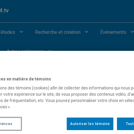
.tv
’études
Recherche et création
Événements
Autres catégories
ces en matière de témoins
sons des témoins (cookies) afin de collecter des informations qui nous 
r votre expérience sur le site, de vous proposer des contenus vidéo, d’a
our afficher les vidéos provenant de Youtube.
es de fréquentation, etc. Vous pouvez personnaliser votre choix en séle
ces ».
érences
Autoriser les témoins
Tout