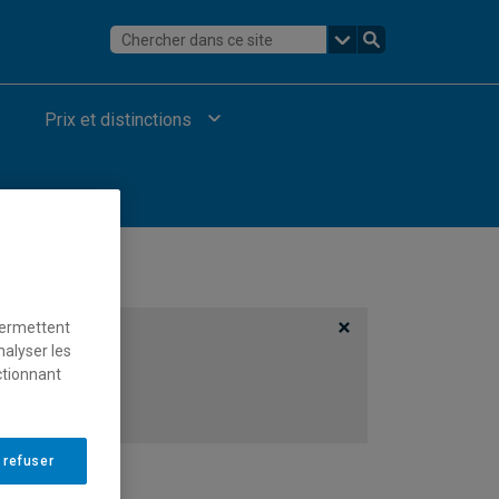
Prix et distinctions
permettent
nalyser les
ctionnant
 refuser