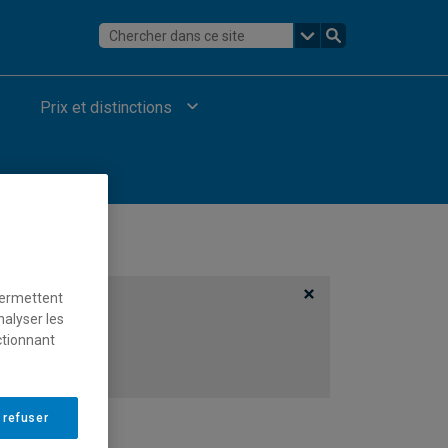
Prix et distinctions
permettent
nalyser les
ctionnant
 refuser