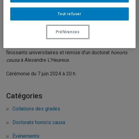
gestion (4)
Tout refuser
7 juin 2024
Durée: 02:20:18
Préférences
Cérémonie officielle de remise des diplômes aux
finissants universitaires et remise d’un doctorat
honoris
causa
à Alexandre L’Heureux.
Cérémonie du 7 juin 2024 à 20 h.
Catégories
Collations des grades
Doctorats honoris causa
Événements