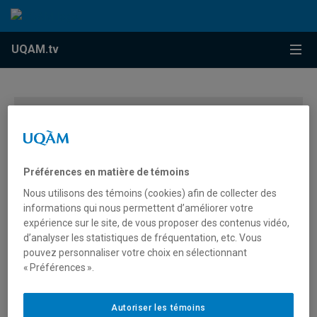
Accéder au contenu
Accéder au menu principal
Accéder à la recherche
Accéder au contenu
Accéder au menu principal
Menu
UQAM.tv
Vous devez autoriser les témoins publicitaires pour
afficher les vidéos provenant de Youtube.
Préférences des témoins
Préférences en matière de témoins
Nous utilisons des témoins (cookies) afin de collecter des
informations qui nous permettent d’améliorer votre
expérience sur le site, de vous proposer des contenus vidéo,
d’analyser les statistiques de fréquentation, etc. Vous
pouvez personnaliser votre choix en sélectionnant
« Préférences ».
Collation des grades 2024 de
l’École des sciences de la
Autoriser les témoins