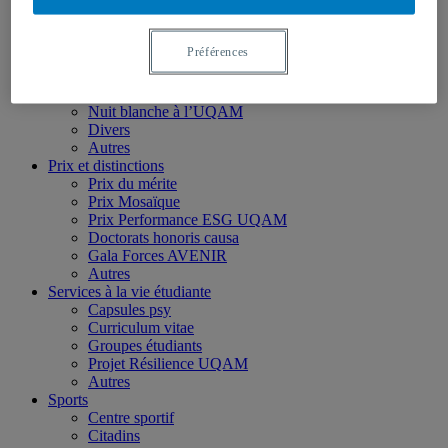
Apostrophes
Autres
Événements
Préférences
Collations des grades
Colloques et conférences
Projections architecturales
Nuit blanche à l’UQAM
Divers
Autres
Prix et distinctions
Prix du mérite
Prix Mosaïque
Prix Performance ESG UQAM
Doctorats honoris causa
Gala Forces AVENIR
Autres
Services à la vie étudiante
Capsules psy
Curriculum vitae
Groupes étudiants
Projet Résilience UQAM
Autres
Sports
Centre sportif
Citadins