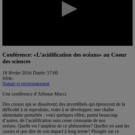
0
seconds
Conférence: «L’acidification des océans» au Coeur
of
des sciences
0
seconds
18 février 2016
Durée: 57:00
Série:
Nature et environnement
Une conférence d’Alfonso Mucci
Des coraux qui se dissolvent; des invertébrés qui éprouvent de la
difficulté à se reproduire, voire à se développer; une chaîne
alimentaire perturbée : voici quelques effets, parmi beaucoup
d’autres, de l’acidification sans cesse croissante de nos
océans. Quelle est l’ampleur de ce phénomène? Quelles en sont les
causes et que dire de son impact à long terme? Plongée sur ce