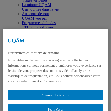
Visites virtuelles
La minute UQAM
Une journée dans la vie
Au centre de tout
UQAM vue par
Programmes d’études
100 millions d’idées
L’effet UQAM
Autres
Domaines d’études
Arts
Communication
Préférences en matière de témoins
Environnement
Éducation
Nous utilisons des témoins (cookies) afin de collecter des
Études féministes
informations qui nous permettent d’améliorer votre expérience sur
Gestion
le site, de vous proposer des contenus vidéo, d’analyser les
Langues
statistiques de fréquentation, etc. Vous pouvez personnaliser votre
Mode
Politique et droit
choix en sélectionnant « Préférences ».
Santé
Sciences
Sciences humaines
Autoriser les témoins
Recherche et création
Websérie Grosses têtes
Ma thèse en 180 secondes
Tout refuser