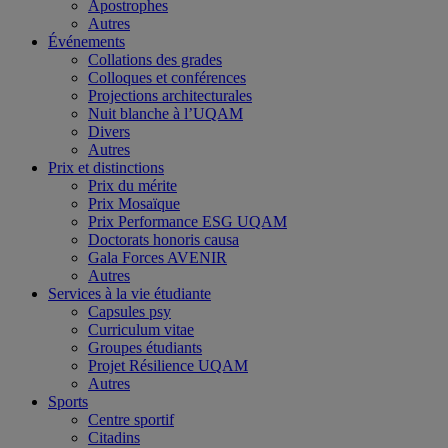
Apostrophes
Autres
Événements
Collations des grades
Colloques et conférences
Projections architecturales
Nuit blanche à l’UQAM
Divers
Autres
Prix et distinctions
Prix du mérite
Prix Mosaïque
Prix Performance ESG UQAM
Doctorats honoris causa
Gala Forces AVENIR
Autres
Services à la vie étudiante
Capsules psy
Curriculum vitae
Groupes étudiants
Projet Résilience UQAM
Autres
Sports
Centre sportif
Citadins