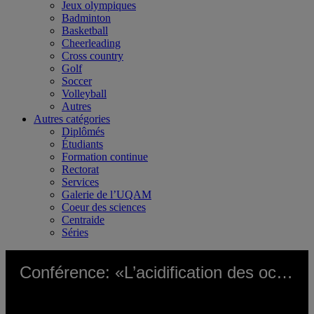
Jeux olympiques
Badminton
Basketball
Cheerleading
Cross country
Golf
Soccer
Volleyball
Autres
Autres catégories
Diplômés
Étudiants
Formation continue
Rectorat
Services
Galerie de l’UQAM
Coeur des sciences
Centraide
Séries
Conférence: «L’acidification des océans» au Coeur des sciences