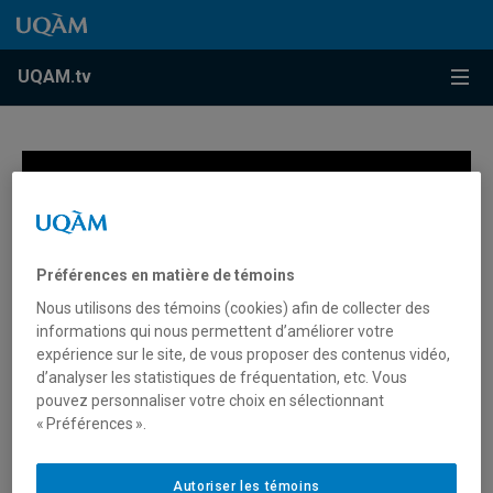
Accéder au contenu
Accéder au menu principal
Accéder à la recherche
Accéder au contenu
Accéder au menu principal
Menu
UQAM.tv
Conférence « GRIS-Montréal : Vingt ans d’intervention de démystification de l’homosexualité et de la bisexualité dans les écoles »
Préférences en matière de témoins
Nous utilisons des témoins (cookies) afin de collecter des
informations qui nous permettent d’améliorer votre
expérience sur le site, de vous proposer des contenus vidéo,
d’analyser les statistiques de fréquentation, etc. Vous
pouvez personnaliser votre choix en sélectionnant
0
« Préférences ».
seconds
Conférence « GRIS-Montréal :
of
0
Vingt ans d’intervention de
seconds
Autoriser les témoins