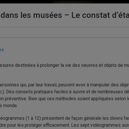
 dans les musées – Le constat d’éta
es
sures destinées à prolonger la vie des oeuvres et objets de mu
onnes qui, par leur travail, peuvent avoir à manipuler des objet
c.). Des conseils pratiques faciles à suivre et de nombreuses dém
ion préventive. Bien que ces méthodes soient appliquées selon l
le monde.
déogrammes (1 à 12) présentent de façon générale les divers fact
dre pour les protéger efficacement. Les sept vidéogrammes suiva