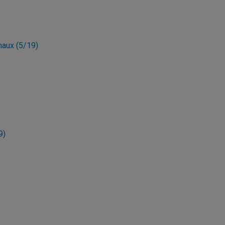
maux (5/19)
9)