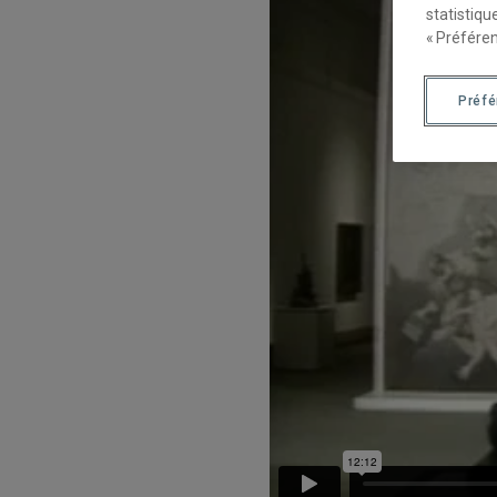
statistiqu
« Préféren
Préf