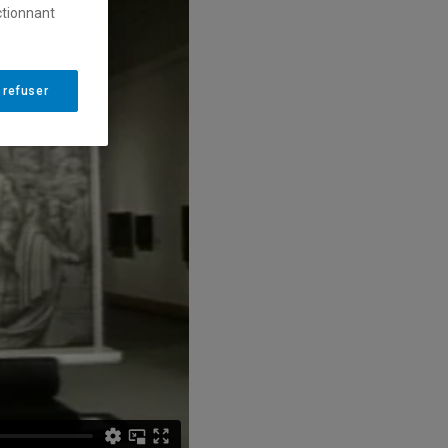
ctionnant
 refuser