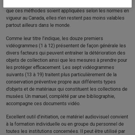
règles et techniques de la conservation préventive. Bien
que ces méthodes soient appliquées selon les normes en
vigueur au Canada, elles n’en restent pas moins valables
partout ailleurs dans le monde.
Comme leur titre l’indique, les douze premiers
vidéogrammes (1 à 12) présentent de façon générale les
divers facteurs qui peuvent entraîner la détérioration des
objets de collection ainsi que les mesures à prendre pour
les protéger efficacement. Les sept vidéogrammes
suivants (13 à 19) traitent plus particulièrement de la
conservation préventive propre aux différents types
d’objets et de matériaux qui constituent les collections de
musées. Un manuel, complété par une bibliographie,
accompagne ces documents vidéo.
Excellent outil d’initiation, ce matériel audiovisuel convient
à la formation individuelle ou en groupe du personnel de
toutes les institutions concernées. Il peut être utilisé par