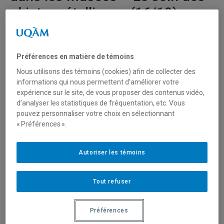
objets métalliques (16/19)
15 mai 2020
Durée: 20:00
Préférences en matière de témoins
Nous utilisons des témoins (cookies) afin de collecter des
Série:
La conservation préventive dans les musées
informations qui nous permettent d’améliorer votre
expérience sur le site, de vous proposer des contenus vidéo,
La conservation préventive est l’ensemble des mesures
d’analyser les statistiques de fréquentation, etc. Vous
destinées à prolonger la vie des oeuvres et objets de
pouvez personnaliser votre choix en sélectionnant
musées en prévenant, autant que possible, leur
« Préférences ».
dégradation naturelle ou accidentelle.
Autoriser les témoins
Ces 19 vidéogrammes s’adressent à toutes les
personnes qui, par leur travail, peuvent avoir à manipuler
des objets de collection (conservateurs, architectes,
Tout refuser
designers, techniciens, archivistes, bénévoles, etc.). Des
conseils pratiques faciles à suivre et de nombreuses
Préférences
démonstrations illustrent de façon claire et précise les