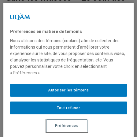
objets de musée (19/19)
15 mai 2020
Durée: 28:00
Préférences en matière de témoins
Nous utilisons des témoins (cookies) afin de collecter des
Série:
La conservation préventive dans les musées
informations qui nous permettent d’améliorer votre
expérience sur le site, de vous proposer des contenus vidéo,
d’analyser les statistiques de fréquentation, etc. Vous
La conservation préventive est l’ensemble des mesures
pouvez personnaliser votre choix en sélectionnant
destinées à prolonger la vie des oeuvres et objets de
« Préférences ».
musées en prévenant, autant que possible, leur
dégradation naturelle ou accidentelle.
Autoriser les témoins
Ces 19 vidéogrammes s’adressent à toutes les
personnes qui, par leur travail, peuvent avoir à manipuler
Tout refuser
des objets de collection (conservateurs, architectes,
designers, techniciens, archivistes, bénévoles, etc.). Des
conseils pratiques faciles à suivre et de nombreuses
Préférences
démonstrations illustrent de façon claire et précise les