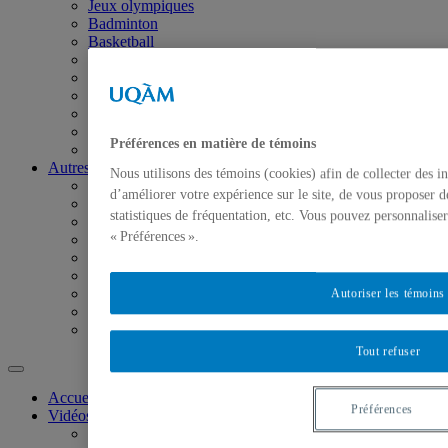
Jeux olympiques
Badminton
Basketball
Cheerleading
Cross country
Golf
Soccer
Volleyball
Préférences en matière de témoins
Autres
Autres catégories
Nous utilisons des témoins (cookies) afin de collecter des 
Diplômés
d’améliorer votre expérience sur le site, de vous proposer d
Étudiants
statistiques de fréquentation, etc. Vous pouvez personnalise
Formation continue
« Préférences ».
Rectorat
Services
Galerie de l’UQAM
Coeur des sciences
Autoriser les témoins
Centraide
Séries
Tout refuser
Accueil
Préférences
Vidéos promo
Institutionnelles