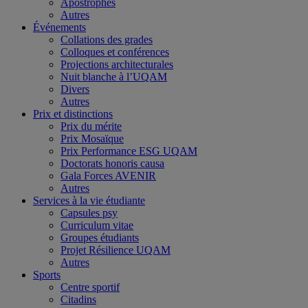
Apostrophes
Autres
Événements
Collations des grades
Colloques et conférences
Projections architecturales
Nuit blanche à l’UQAM
Divers
Autres
Prix et distinctions
Prix du mérite
Prix Mosaïque
Prix Performance ESG UQAM
Doctorats honoris causa
Gala Forces AVENIR
Autres
Services à la vie étudiante
Capsules psy
Curriculum vitae
Groupes étudiants
Projet Résilience UQAM
Autres
Sports
Centre sportif
Citadins