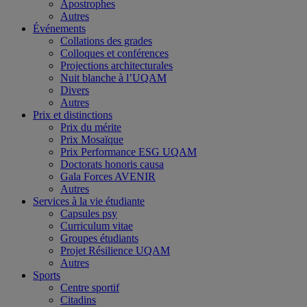
Apostrophes
Autres
Événements
Collations des grades
Colloques et conférences
Projections architecturales
Nuit blanche à l’UQAM
Divers
Autres
Prix et distinctions
Prix du mérite
Prix Mosaïque
Prix Performance ESG UQAM
Doctorats honoris causa
Gala Forces AVENIR
Autres
Services à la vie étudiante
Capsules psy
Curriculum vitae
Groupes étudiants
Projet Résilience UQAM
Autres
Sports
Centre sportif
Citadins