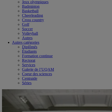
Jeux olympiques
Badminton
Basketball
Cheerleading
Cross country
Golf
Soccer
Volleyball
Autres
Autres catégories
Diplômés
Étudiants
Formation continue
Rectorat
Services
Galerie de l’UQAM
Coeur des sciences
Centraide
Séries