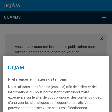
Accéder au contenu
Accéder au menu principal
Accéder à la recherche
Accéder au contenu
Accéder au menu principal
Menu
UQAM.tv
Vous devez autoriser les témoins publicitaires pour
afficher les vidéos provenant de Youtube.
Préférences des témoins
Préférences en matière de témoins
Nous utilisons des témoins (cookies) afin de collecter des
informations qui nous permettent d’améliorer votre
expérience sur le site, de vous proposer des contenus vidéo,
Diane Séguin – Prix Mosaïque
d’analyser les statistiques de fréquentation, etc. Vous
2024
pouvez personnaliser votre choix en sélectionnant