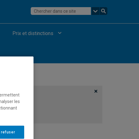
Prix et distinctions
permettent
nalyser les
ctionnant
 refuser