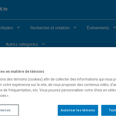
.tv
’études
Recherche et création
Événements
Autres catégories
ces en matière de témoins
sons des témoins (cookies) afin de collecter des informations qui nous 
our afficher les vidéos provenant de Youtube.
r votre expérience sur le site, de vous proposer des contenus vidéo, d’a
es de fréquentation, etc. Vous pouvez personnaliser votre choix en séle
ces ».
érences
Autoriser les témoins
Tout