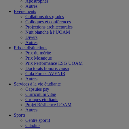
Apostrophes
Autres
Événements
Collations des grades
Colloques et conférences
Projections architecturales
Nuit blanche à l’UQAM
Divers
Autres
Prix et distinctions
Prix du mérite
Prix Mosaïque
Prix Performance ESG UQAM
Doctorats honoris causa
Gala Forces AVENIR
Autres
Services à la vie étudiante
Capsules psy
Curriculum vitae
Groupes étudiants
Projet Résilience UQAM
Autres
Sports
Centre sportif
Citadins