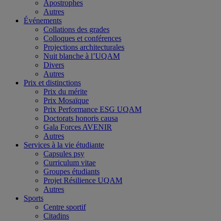
Apostrophes
Autres
Événements
Collations des grades
Colloques et conférences
Projections architecturales
Nuit blanche à l’UQAM
Divers
Autres
Prix et distinctions
Prix du mérite
Prix Mosaïque
Prix Performance ESG UQAM
Doctorats honoris causa
Gala Forces AVENIR
Autres
Services à la vie étudiante
Capsules psy
Curriculum vitae
Groupes étudiants
Projet Résilience UQAM
Autres
Sports
Centre sportif
Citadins