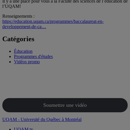
Il y a une place pour vous à la Faculté des sciences de l’éducation de
l’UQAM!
Renseignements :
https://education.uqam.ca/programmes/baccalaureat-en-
developpement-de-ca…
Catégories
Éducation
Programmes d'études
Vidéos promo
Soumettre une vidéo
UQAM - Université du Québec à Montréal
UQAM.tv