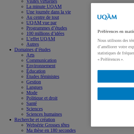
Visites virtuelles
La minute UQAM
Une journée dans la vie
Au centre de tout
UQAM vue par
Programmes d’études
Préférences en mati
100 millions d’idées
L’effet UQAM
Nous utilisons des té
Autres
d’améliorer votre exp
Domaines d’études
statistiques de fréqu
Arts
« Préférences ».
Communication
Environnement
Éducation
Études féministes
Gestion
Langues
Mode
Politique et droit
Santé
Sciences
Sciences humaines
Recherche et création
Websérie Grosses têtes
Ma thèse en 180 secondes