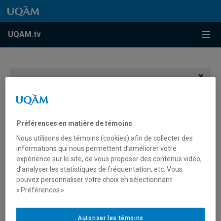
Accéder au contenu
Accéder au menu principal
Accéder à la recherche
Accéder au contenu
Accéder au menu principal
Menu
UQAM.tv
Vous devez autoriser les témoins publicitaires pour
afficher les vidéos provenant de Youtube.
Préférences des témoins
Préférences en matière de témoins
Nous utilisons des témoins (cookies) afin de collecter des
informations qui nous permettent d’améliorer votre
expérience sur le site, de vous proposer des contenus vidéo,
d’analyser les statistiques de fréquentation, etc. Vous
pouvez personnaliser votre choix en sélectionnant
« Préférences ».
Gala des prix Mosaïque 2023 –
Catherine Loubier
Autoriser les témoins