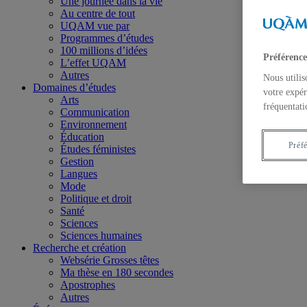
Une journée dans la vie
Au centre de tout
UQAM vue par
Programmes d’études
100 millions d’idées
Préférence
L’effet UQAM
Autres
Nous utilis
Domaines d’études
votre expér
Arts
fréquentati
Communication
Environnement
Éducation
Préf
Études féministes
Gestion
Langues
Mode
Politique et droit
Santé
Sciences
Sciences humaines
Recherche et création
Websérie Grosses têtes
Ma thèse en 180 secondes
Apostrophes
Autres