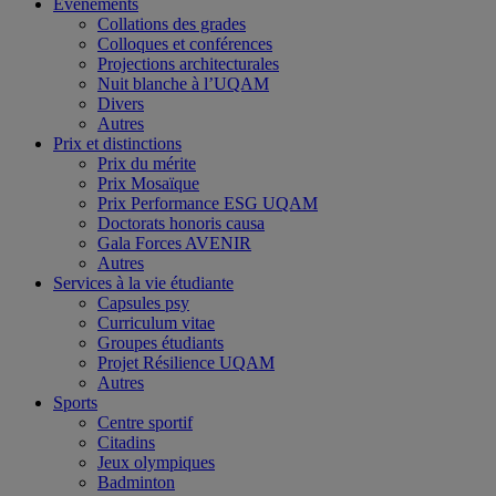
Événements
Collations des grades
Colloques et conférences
Projections architecturales
Nuit blanche à l’UQAM
Divers
Autres
Prix et distinctions
Prix du mérite
Prix Mosaïque
Prix Performance ESG UQAM
Doctorats honoris causa
Gala Forces AVENIR
Autres
Services à la vie étudiante
Capsules psy
Curriculum vitae
Groupes étudiants
Projet Résilience UQAM
Autres
Sports
Centre sportif
Citadins
Jeux olympiques
Badminton