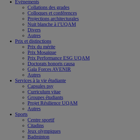
Événements
Collations des grades
Colloques et conférences
Projections architecturales
Nuit blanche à l’UQAM
Divers
Autres
Prix et distinctions
Prix du mérite
Prix Mosaïque
Prix Performance ESG UQAM
Doctorats honoris causa
Gala Forces AVENIR
Autres
Services à la vie étudiante
Capsules psy
Curriculum vitae
Groupes étudiants
Projet Résilience UQAM
Autres
Sports
Centre sportif
Citadins
Jeux olympiques
Badminton