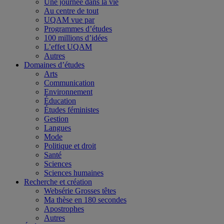
Une journée dans la vie
Au centre de tout
UQAM vue par
Programmes d’études
100 millions d’idées
L’effet UQAM
Autres
Domaines d’études
Arts
Communication
Environnement
Éducation
Études féministes
Gestion
Langues
Mode
Politique et droit
Santé
Sciences
Sciences humaines
Recherche et création
Websérie Grosses têtes
Ma thèse en 180 secondes
Apostrophes
Autres