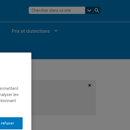
Prix et distinctions
permettent
nalyser les
ctionnant
 refuser