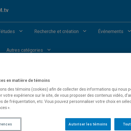
.tv
’études
Recherche et création
Événements
Autres catégories
ces en matière de témoins
sons des témoins (cookies) afin de collecter des informations qui nous 
r votre expérience sur le site, de vous proposer des contenus vidéo, d’a
our afficher les vidéos provenant de Youtube.
es de fréquentation, etc. Vous pouvez personnaliser votre choix en séle
ces ».
érences
Autoriser les témoins
Tout