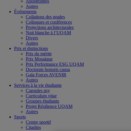
Apostrophes
Autres
Événements
Collations des grades
Colloques et conférences
Projections architecturales
Nuit blanche à l’UQAM
Divers
Autres
Prix et distinctions
Prix du mérite
Prix Mosaïque
Prix Performance ESG UQAM
Doctorats honoris causa
Gala Forces AVENIR
Autres
Services à la vie étudiante
Capsules psy
Curriculum vitae
Groupes étudiants
Projet Résilience UQAM
Autres
Sports
Centre sportif
Citadins