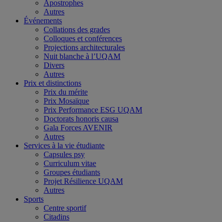
Apostrophes
Autres
Événements
Collations des grades
Colloques et conférences
Projections architecturales
Nuit blanche à l’UQAM
Divers
Autres
Prix et distinctions
Prix du mérite
Prix Mosaïque
Prix Performance ESG UQAM
Doctorats honoris causa
Gala Forces AVENIR
Autres
Services à la vie étudiante
Capsules psy
Curriculum vitae
Groupes étudiants
Projet Résilience UQAM
Autres
Sports
Centre sportif
Citadins