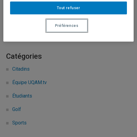
Tout refuser
17 septembre 2012
Durée: 00:02:14
Préférences
Vidéo de l’équipe de golf universitaire.
Catégories
Citadins
Équipe UQAM.tv
Étudiants
Golf
Sports