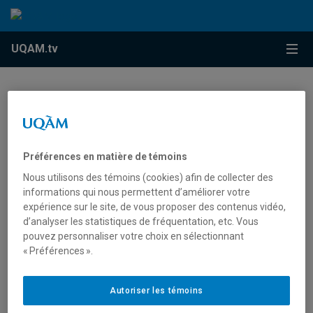
Accéder au contenu
Accéder au menu principal
Accéder à la recherche
Accéder au contenu
Accéder au menu principal
Menu
UQAM.tv
Vous devez autoriser les témoins publicitaires pour
afficher les vidéos provenant de Youtube.
Préférences en matière de témoins
Préférences des témoins
Nous utilisons des témoins (cookies) afin de collecter des
informations qui nous permettent d’améliorer votre
expérience sur le site, de vous proposer des contenus vidéo,
d’analyser les statistiques de fréquentation, etc. Vous
pouvez personnaliser votre choix en sélectionnant
« Préférences ».
L’équipe de golf des Citadins de
Autoriser les témoins
l’UQAM