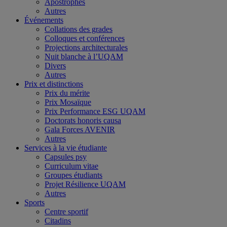
Apostrophes
Autres
Événements
Collations des grades
Colloques et conférences
Projections architecturales
Nuit blanche à l’UQAM
Divers
Autres
Prix et distinctions
Prix du mérite
Prix Mosaïque
Prix Performance ESG UQAM
Doctorats honoris causa
Gala Forces AVENIR
Autres
Services à la vie étudiante
Capsules psy
Curriculum vitae
Groupes étudiants
Projet Résilience UQAM
Autres
Sports
Centre sportif
Citadins