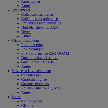
Apostrophes
Autres
Événements
Collations des grades
Colloques et conférences
Projections architecturales
Nuit blanche à l’UQAM
Divers
Autres
Prix et distinctions
Prix du mérite
Prix Mosaïque
Prix Performance ESG UQAM
Doctorats honoris causa
Gala Forces AVENIR
Autres
Services à la vie étudiante
Capsules psy
Curriculum vitae
Groupes étudiants
Projet Résilience UQAM
Autres
Sports
Centre sportif
Citadins