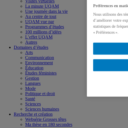
Visites virtuelles
La minute UQAM
Préférences en mati
Une journée dans la vie
Nous utilisons des té
Au centre de tout
d’améliorer votre exp
UQAM vue par
Programmes d’études
statistiques de fréqu
100 millions d’idées
« Préférences ».
L’effet UQAM
Autres
Domaines d’études
Arts
Communication
Environnement
Éducation
Études féministes
Gestion
Langues
Mode
Politique et droit
Santé
Sciences
Sciences humaines
Recherche et création
Websérie Grosses têtes
Ma thèse en 180 secondes