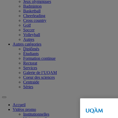
Jeux olympiques
Badminton
Basketball
Cheerleading
Cross country
Golf
Soccer
Volleyball
Autres
Autres catégories
Diplômés
Étudiants
Formation continue
Rectorat
Services
Galerie de l’UQAM
Coeur des sciences
Centraide
Séries
Accueil
Vidéos promo
Institutionnelles