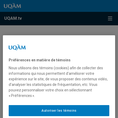
Accéder au contenu
Accéder au menu principal
Accéder à la recherche
Accéder au contenu
Accéder au menu principal
Menu
UQAM.tv
Vous devez autoriser les témoins publicitaires pour
afficher les vidéos provenant de Youtube.
Préférences en matière de témoins
Préférences des témoins
Nous utilisons des témoins (cookies) afin de collecter des
informations qui nous permettent d’améliorer votre
expérience sur le site, de vous proposer des contenus vidéo,
d’analyser les statistiques de fréquentation, etc. Vous
pouvez personnaliser votre choix en sélectionnant
« Préférences ».
Ma première année à l’UQAM
Autoriser les témoins