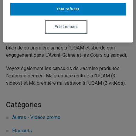
27 avril 2026
Durée: 02:17
Tout refuser
Série:
Ma première année à l’UQAM
Préférences
Bonne fin de trimestre! Jasmine en profite pour faire un
bilan de sa première année à l’UQAM et aborde son
engagement dans L’Avant-Scène et les Cours du samedi.
Voyez également les capsules de Jasmine produites
l’automne dernier : Ma première rentrée à l’UQAM (3
vidéos) et Ma première mi-session à l’UQAM (2 vidéos).
Catégories
Autres - Vidéos promo
Étudiants