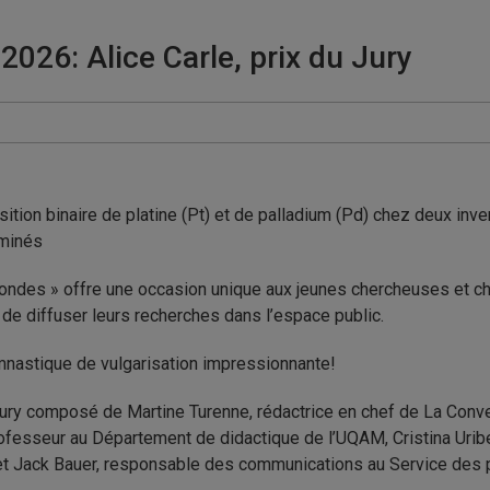
026: Alice Carle, prix du Jury
position binaire de platine (Pt) et de palladium (Pd) chez deux in
aminés
ondes » offre une occasion unique aux jeunes chercheuses et ch
 de diffuser leurs recherches dans l’espace public.
astique de vulgarisation impressionnante!
 jury composé de Martine Turenne, rédactrice en chef de La Conve
fesseur au Département de didactique de l’UQAM, Cristina Uribe,
5 et Jack Bauer, responsable des communications au Service des pa