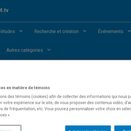
.tv
’études
Recherche et création
Événements
Autres catégories
ces en matière de témoins
our afficher les vidéos provenant de Youtube.
sons des témoins (cookies) afin de collecter des informations qui nous 
r votre expérience sur le site, de vous proposer des contenus vidéo, d’a
es de fréquentation, etc. Vous pouvez personnaliser votre choix en séle
ces ».