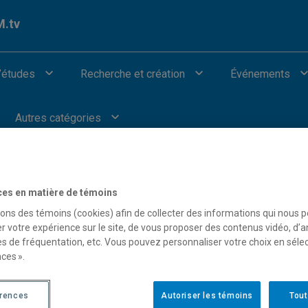
.tv
’études
Recherche et création
Événements
Autres catégories
ces en matière de témoins
 François Fabi
sons des témoins (cookies) afin de collecter des informations qui nous 
r votre expérience sur le site, de vous proposer des contenus vidéo, d’a
es de fréquentation, etc. Vous pouvez personnaliser votre choix en séle
ces ».
érences
Autoriser les témoins
Tout