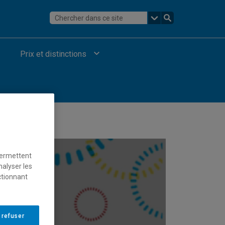
Prix et distinctions
permettent
nalyser les
ctionnant
 refuser