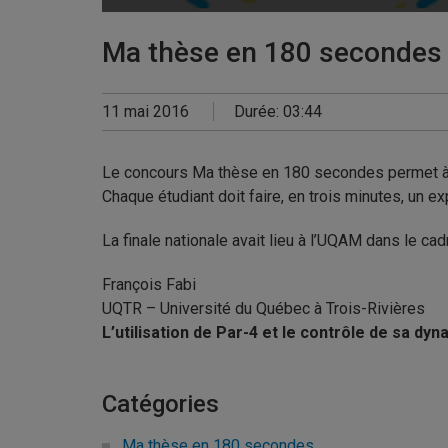
0
seconds
Ma thèse en 180 secondes 
of
0
seconds
Volume
90%
11 mai 2016
Durée: 03:44
Le concours Ma thèse en 180 secondes permet à de
Chaque étudiant doit faire, en trois minutes, un e
La finale nationale avait lieu à l’UQAM dans le ca
François Fabi
UQTR – Université du Québec à Trois-Rivières
L’utilisation de Par-4 et le contrôle de sa d
Catégories
Ma thèse en 180 secondes