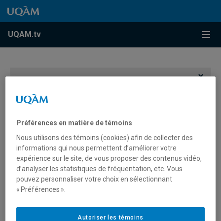
Accéder au contenu
Accéder au menu principal
Accéder à la recherche
Accéder au contenu
Accéder au menu principal
Menu
UQAM.tv
Vous devez autoriser les témoins publicitaires pour
afficher les vidéos provenant de Youtube.
Préférences des témoins
Préférences en matière de témoins
Nous utilisons des témoins (cookies) afin de collecter des
informations qui nous permettent d’améliorer votre
expérience sur le site, de vous proposer des contenus vidéo,
d’analyser les statistiques de fréquentation, etc. Vous
pouvez personnaliser votre choix en sélectionnant
« Préférences ».
Matière à réflexion: les
coulisses de la projection
Autoriser les témoins