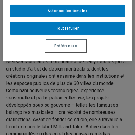
Autoriser les témoins
3 mai 2024
Durée: 02:59
Tout refuser
Melissa Mongiat, cofondatrice de
Daily tous les jours
Baccalauréat en design graphique, 2002
Préférences
Faculté des arts
Melissa Mongiat est cofondatrice de Daily tous les jours,
un studio d’art et de design montréalais, dont les
créations originales ont essaimé dans les institutions et
les espaces publics de plus de 60 villes du monde.
Combinant nouvelles technologies, expérience
sensorielle et participation collective, les projets
développés sous sa gouverne – telles les fameuses
balançoires musicales – ont récolté de nombreuses
distinctions. Avant de fonder ce studio, elle a travaillé à
Londres sous le label Milk and Tales. Active dans les
communautés du design et des nouveaux médias,