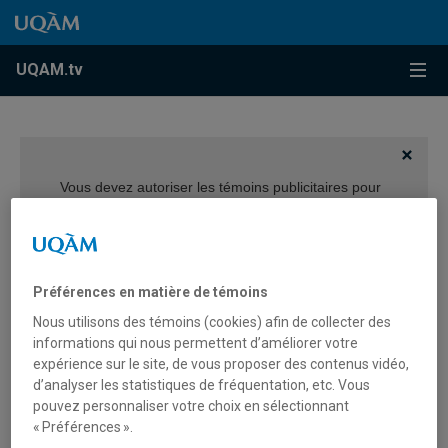
Accéder au contenu
Accéder au menu principal
Accéder à la recherche
Accéder au contenu
Accéder au menu principal
Menu
UQAM.tv
Vous devez autoriser les témoins publicitaires pour
afficher les vidéos provenant de Youtube.
Préférences des témoins
Préférences en matière de témoins
Nous utilisons des témoins (cookies) afin de collecter des
informations qui nous permettent d’améliorer votre
expérience sur le site, de vous proposer des contenus vidéo,
d’analyser les statistiques de fréquentation, etc. Vous
Melissa Mongiat – Prix
pouvez personnaliser votre choix en sélectionnant
« Préférences ».
Mosaïque 2024