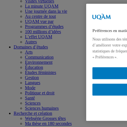
Visites virtuelles
La minute UQAM
Une journée dans la vie
Au centre de tout
UQAM vue par
Programmes d’études
Préférences en mati
100 millions d’idées
L’effet UQAM
Nous utilisons des té
Autres
d’améliorer votre exp
Domaines d’études
statistiques de fréqu
Arts
Communication
« Préférences ».
Environnement
Éducation
Études féministes
Gestion
Langues
Mode
Politique et droit
Santé
Sciences
Sciences humaines
Recherche et création
Websérie Grosses têtes
Ma thèse en 180 secondes