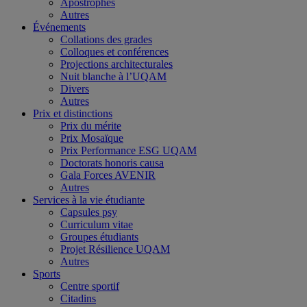
Apostrophes
Autres
Événements
Collations des grades
Colloques et conférences
Projections architecturales
Nuit blanche à l’UQAM
Divers
Autres
Prix et distinctions
Prix du mérite
Prix Mosaïque
Prix Performance ESG UQAM
Doctorats honoris causa
Gala Forces AVENIR
Autres
Services à la vie étudiante
Capsules psy
Curriculum vitae
Groupes étudiants
Projet Résilience UQAM
Autres
Sports
Centre sportif
Citadins