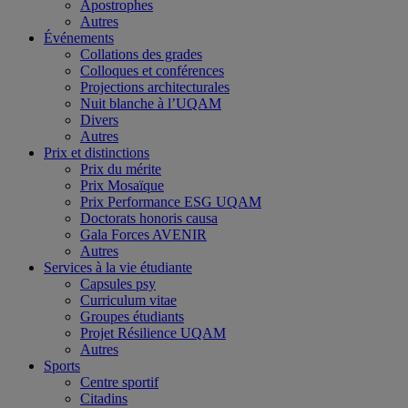
Apostrophes
Autres
Événements
Collations des grades
Colloques et conférences
Projections architecturales
Nuit blanche à l’UQAM
Divers
Autres
Prix et distinctions
Prix du mérite
Prix Mosaïque
Prix Performance ESG UQAM
Doctorats honoris causa
Gala Forces AVENIR
Autres
Services à la vie étudiante
Capsules psy
Curriculum vitae
Groupes étudiants
Projet Résilience UQAM
Autres
Sports
Centre sportif
Citadins