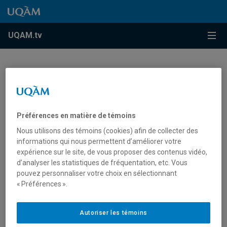
Accéder au contenu
Accéder au menu principal
Accéder à la recherche
Accéder au contenu
Accéder au menu principal
Menu
UQAM.tv
Vous devez autoriser les témoins publicitaires pour
afficher les vidéos provenant de Youtube.
Préférences en matière de témoins
Préférences des témoins
Nous utilisons des témoins (cookies) afin de collecter des
informations qui nous permettent d’améliorer votre
expérience sur le site, de vous proposer des contenus vidéo,
d’analyser les statistiques de fréquentation, etc. Vous
pouvez personnaliser votre choix en sélectionnant
« Préférences ».
Portes ouvertes: samedi 25
Autoriser les témoins
octobre 2025