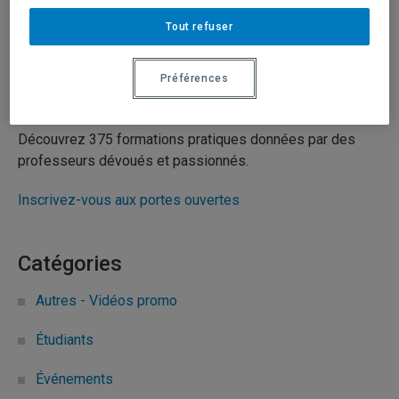
Tout refuser
9 septembre 2025
Durée: 0:30
Préférences
Participez aux Portes ouvertes de l’UQAM!
Découvrez 375 formations pratiques données par des
professeurs dévoués et passionnés.
Inscrivez-vous aux portes ouvertes
Catégories
Autres - Vidéos promo
Étudiants
Événements