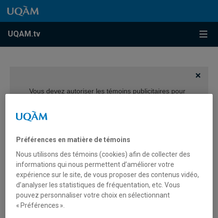
Accéder au contenu
Accéder au menu principal
Accéder à la recherche
Accéder au contenu
Accéder au menu principal
Menu
UQAM.tv
Vous devez autoriser les témoins publicitaires pour
afficher les vidéos provenant de Youtube.
Préférences des témoins
Préférences en matière de témoins
Nous utilisons des témoins (cookies) afin de collecter des
informations qui nous permettent d’améliorer votre
expérience sur le site, de vous proposer des contenus vidéo,
d’analyser les statistiques de fréquentation, etc. Vous
Pourquoi les arts à l’Université
pouvez personnaliser votre choix en sélectionnant
« Préférences ».
du Québec à Montréal (UQAM)?