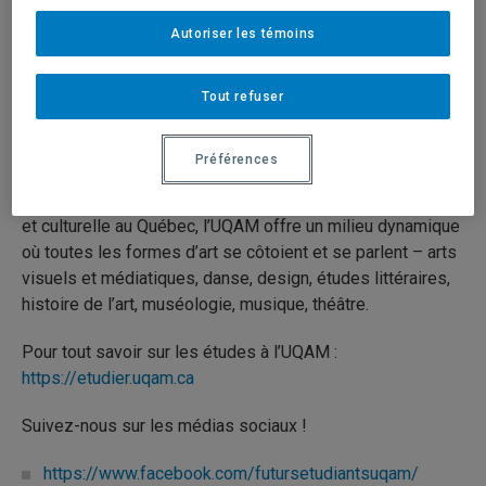
Autoriser les témoins
2 novembre 2023
Durée: 01:57
Tout refuser
Dans cette vidéo, Anne-Catherine Faucher, étudiante en
arts visuels et médiatiques, dévoile ce qui distingue
Préférences
l’Université du Québec à Montréal (UQAM) pour les études
en arts. Foyer des plus stimulants de la vie intellectuelle
et culturelle au Québec, l’UQAM offre un milieu dynamique
où toutes les formes d’art se côtoient et se parlent – arts
visuels et médiatiques, danse, design, études littéraires,
histoire de l’art, muséologie, musique, théâtre.
Pour tout savoir sur les études à l’UQAM :
https://etudier.uqam.ca
Suivez-nous sur les médias sociaux !
https://www.facebook.com/futursetudiantsuqam/