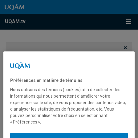
Accéder au contenu
Accéder au menu principal
Accéder à la recherche
Accéder au contenu
Accéder au menu principal
Menu
UQAM.tv
Vous devez autoriser les témoins publicitaires pour
afficher les vidéos provenant de Youtube.
Préférences des témoins
Préférences en matière de témoins
Nous utilisons des témoins (cookies) afin de collecter des
informations qui nous permettent d’améliorer votre
expérience sur le site, de vous proposer des contenus vidéo,
d’analyser les statistiques de fréquentation, etc. Vous
pouvez personnaliser votre choix en sélectionnant
« Préférences ».
Projection: «Hymne au
quotidien»