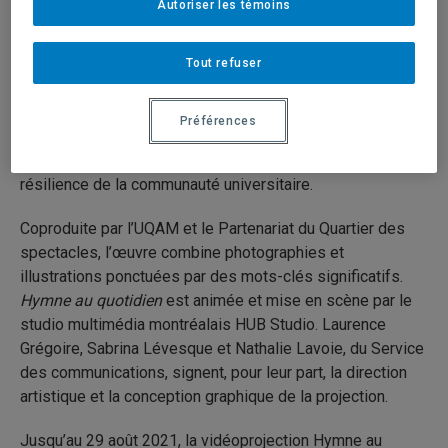
Autoriser les témoins
29 juillet 2021
Durée: 00:30
Tout refuser
Intitulée
Hymne au quotidien
, l’œuvre aborde avec humour
Préférences
et empathie le quotidien bouleversé des étudiantes et
étudiants durant la pandémie tout en célébrant la
résilience de la communauté universitaire.
Coproduite par l’UQAM et le Partenariat du Quartier des
spectacles, l’œuvre combine photographies et
illustrations ponctuées par des mots-clés significatifs.
Hymne au quotidien
est animée et mise en scène par le
studio multimédia montréalais HUB Studio. Laurence
Grégoire, Sabrina Lévesque et Nathalie Lavoie, du Service
des communications, signent, pour leur part, la direction
artistique et la conception graphique de la projection.
Jusqu’au 29 août 2021, la vidéoprojection Hymne au