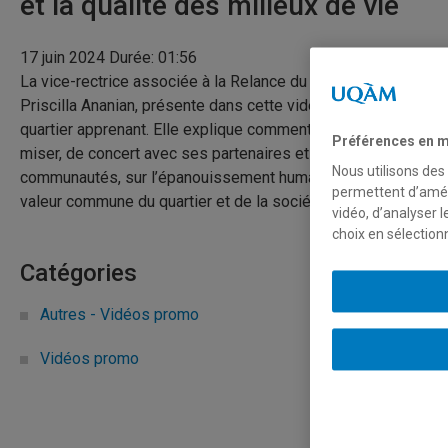
et la qualité des milieux de vie
17 juin 2024
Durée: 01:56
La vice-rectrice associée à la Relance du Quartier latin,
Priscilla Ananian, présente dans cette vidéo sa vision du
quartier apprenant. Elle explique comment l’UQAM entend
Préférences en m
miser, de concert avec ses partenaires et les
Nous utilisons des
communautés, sur l’épanouissement humain comme
permettent d’améli
valeur commune du quartier et de la société apprenante.
vidéo, d’analyser 
choix en sélection
Catégories
Autres - Vidéos promo
Vidéos promo