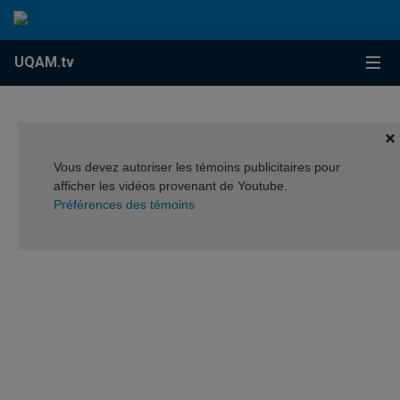
Accéder au contenu
Accéder au menu principal
Accéder à la recherche
Accéder au contenu
Accéder au menu principal
Menu
UQAM.tv
Vous devez autoriser les témoins publicitaires pour
afficher les vidéos provenant de Youtube.
Préférences des témoins