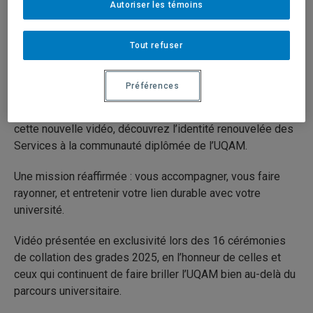
Autoriser les témoins
12 juin 2025
Durée: 02:01
Tout refuser
Elle rêve, bâtit, soigne, crée, enseigne, transforme. Notre
Préférences
communauté diplômée est riche de parcours uniques,
d’idées puissantes et d’engagements concrets. À travers
cette nouvelle vidéo, découvrez l’identité renouvelée des
Services à la communauté diplômée de l’UQAM.
Une mission réaffirmée : vous accompagner, vous faire
rayonner, et entretenir votre lien durable avec votre
université.
Vidéo présentée en exclusivité lors des 16 cérémonies
de collation des grades 2025, en l’honneur de celles et
ceux qui continuent de faire briller l’UQAM bien au-delà du
parcours universitaire.