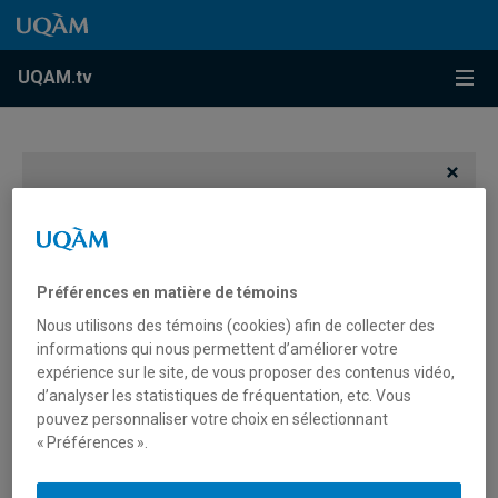
Accéder au contenu
Accéder au menu principal
Accéder à la recherche
Accéder au contenu
Accéder au menu principal
Menu
UQAM.tv
Vous devez autoriser les témoins publicitaires pour
afficher les vidéos provenant de Youtube.
Préférences des témoins
Préférences en matière de témoins
Nous utilisons des témoins (cookies) afin de collecter des
informations qui nous permettent d’améliorer votre
expérience sur le site, de vous proposer des contenus vidéo,
d’analyser les statistiques de fréquentation, etc. Vous
pouvez personnaliser votre choix en sélectionnant
« Préférences ».
Services à la communauté
diplômée