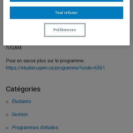
Tout refuser
8 janvier 2025
Durée: 00:53
Préférences
Dave, étudiant au baccalauréat en administration, vous
invite à le suivre dans sa journée sur le campus de
l’UQAM.
Pour en savoir plus sur le programme :
https://etudier.uqam.ca/programme?code=6561
Catégories
Étudiants
Gestion
Programmes d'études