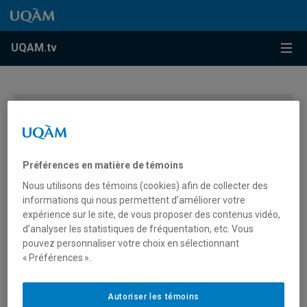
Accéder au contenu
Accéder au menu principal
Accéder à la recherche
Accéder au contenu
Accéder au menu principal
Menu
UQAM.tv
Vous devez autoriser les témoins publicitaires pour
afficher les vidéos provenant de Youtube.
Préférences des témoins
Préférences en matière de témoins
Nous utilisons des témoins (cookies) afin de collecter des
informations qui nous permettent d’améliorer votre
expérience sur le site, de vous proposer des contenus vidéo,
d’analyser les statistiques de fréquentation, etc. Vous
pouvez personnaliser votre choix en sélectionnant
« Préférences ».
Suivez Dave (administration)
dans sa journée à l’UQAM
Autoriser les témoins