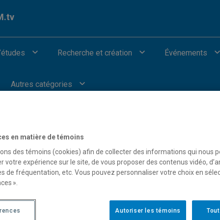
.tv
’études
Recherche et création
Événements
Autres catégories
ces en matière de témoins
sons des témoins (cookies) afin de collecter des informations qui nous 
our afficher les vidéos provenant de Youtube.
r votre expérience sur le site, de vous proposer des contenus vidéo, d’a
es de fréquentation, etc. Vous pouvez personnaliser votre choix en séle
ces ».
érences
Autoriser les témoins
Tout