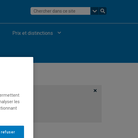
Prix et distinctions
permettent
nalyser les
ctionnant
 refuser