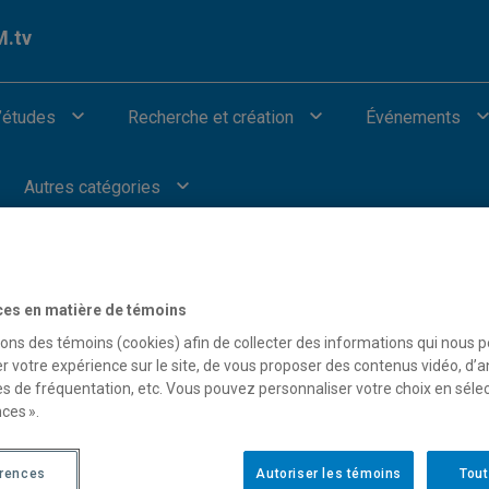
.tv
’études
Recherche et création
Événements
Autres catégories
ces en matière de témoins
sons des témoins (cookies) afin de collecter des informations qui nous 
our afficher les vidéos provenant de Youtube.
r votre expérience sur le site, de vous proposer des contenus vidéo, d’a
es de fréquentation, etc. Vous pouvez personnaliser votre choix en séle
ces ».
érences
Autoriser les témoins
Tout