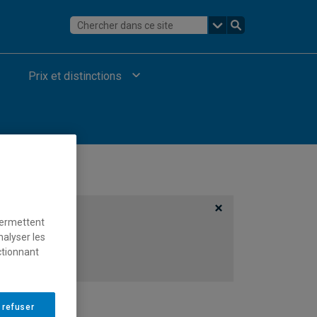
Prix et distinctions
permettent
nalyser les
ctionnant
 refuser