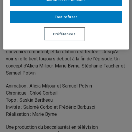
1 juin 2026
Durée: 24:45
Tout refuser
Versus met à l’épreuve l’amitié d’un duo complice, à
travers un thème central. Chaque épisode nous plonge
Préférences
dans une nouvelle thématique : l’amour, l’argent,
l’influence… L’amitié! Les divergences éclatent, les
souvenirs remontent, et la relation est testée… Jusqu’à
voir si elle tient toujours debout à la fin de l’épisode. Un
concept d’Alicia Miljour, Marie Byrne, Stéphanie Faucher et
Samuel Potvin
Animation : Alicia Miljour et Samuel Potvin
Chronique : Chloé Corbeil
Topo : Saskia Bertheau
Invités : Salomé Corbo et Frédéric Barbusci
Réalisation : Marie Byrne
Une production du baccalauréat en télévision