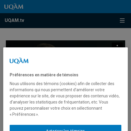
Accéder au contenu
Accéder au menu principal
Accéder à la recherche
Accéder au contenu
Accéder au menu principal
Menu
UQAM.tv
Préférences en matière de témoins
Nous utilisons des témoins (cookies) afin de collecter des
informations qui nous permettent d’améliorer votre
expérience sur le site, de vous proposer des contenus vidéo,
d’analyser les statistiques de fréquentation, etc. Vous
pouvez personnaliser votre choix en sélectionnant
« Préférences ».
Versus | Émission 3 – Amitié
Autoriser les témoins