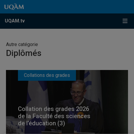
Accéder au contenu
Accéder au menu principal
Accéder à la recherche
Accéder au contenu
Accéder au menu principal
Menu
UQAM.tv
Autre catégorie
Diplômés
Collations des grades
Collation des grades 2026
de la Faculté des sciences
de l’éducation (3)