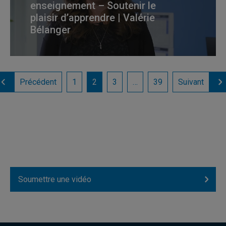
enseignement – Soutenir le
plaisir d’apprendre | Valérie
Bélanger
Précédent
1
2
3
…
39
Suivant
Soumettre une vidéo