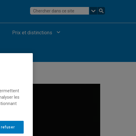
Prix et distinctions
permettent
nalyser les
ctionnant
 refuser