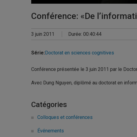
0
seconds
Conférence: «De l’informati
of
0
seconds
Volume
90%
3 juin 2011
Durée: 00:40:44
Série:
Doctorat en sciences cognitives
Conférence présentée le 3 juin 2011 par le Doctor
Avec Dung Nguyen, diplômé au doctorat en informa
Catégories
Colloques et conférences
Événements