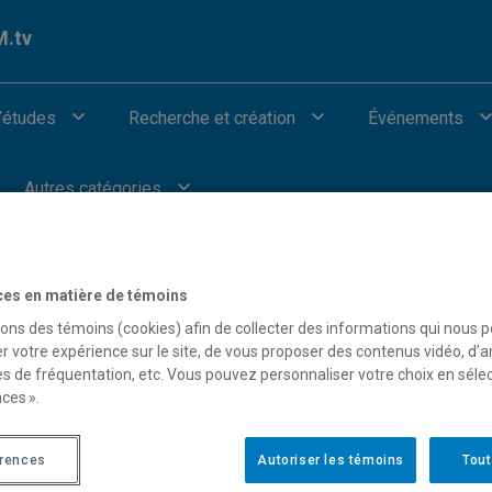
.tv
’études
Recherche et création
Événements
Autres catégories
ces en matière de témoins
sons des témoins (cookies) afin de collecter des informations qui nous 
ue cognitive à l’entrepreneuriat»
r votre expérience sur le site, de vous proposer des contenus vidéo, d’a
es de fréquentation, etc. Vous pouvez personnaliser votre choix en séle
ces ».
érences
Autoriser les témoins
Tout