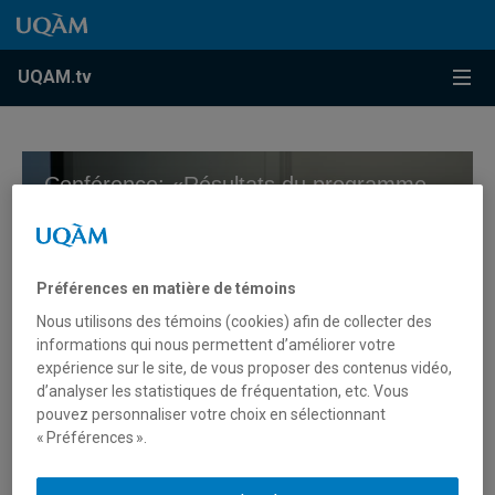
Accéder au contenu
Accéder au menu principal
Accéder à la recherche
Accéder au contenu
Accéder au menu principal
Menu
UQAM.tv
Conférence: «Résultats du programme de recherche sur l’ingénierie ontologique et le Web sémantique (PRIOWS)»
Préférences en matière de témoins
Nous utilisons des témoins (cookies) afin de collecter des
informations qui nous permettent d’améliorer votre
expérience sur le site, de vous proposer des contenus vidéo,
d’analyser les statistiques de fréquentation, etc. Vous
0
pouvez personnaliser votre choix en sélectionnant
seconds
« Préférences ».
Conférence: «Résultats du
of
0
programme de recherche sur
seconds