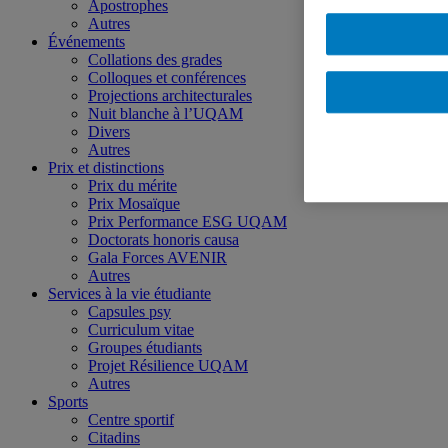
Apostrophes
Autres
Événements
Collations des grades
Colloques et conférences
Projections architecturales
Nuit blanche à l’UQAM
Divers
Autres
Prix et distinctions
Prix du mérite
Prix Mosaïque
Prix Performance ESG UQAM
Doctorats honoris causa
Gala Forces AVENIR
Autres
Services à la vie étudiante
Capsules psy
Curriculum vitae
Groupes étudiants
Projet Résilience UQAM
Autres
Sports
Centre sportif
Citadins