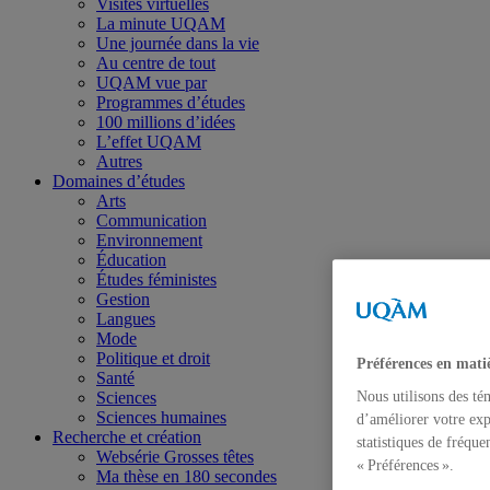
Visites virtuelles
La minute UQAM
Une journée dans la vie
Au centre de tout
UQAM vue par
Programmes d’études
100 millions d’idées
L’effet UQAM
Autres
Domaines d’études
Arts
Communication
Environnement
Éducation
Études féministes
Gestion
Langues
Mode
Politique et droit
Préférences en mati
Santé
Nous utilisons des té
Sciences
Sciences humaines
d’améliorer votre exp
Recherche et création
statistiques de fréqu
Websérie Grosses têtes
« Préférences ».
Ma thèse en 180 secondes