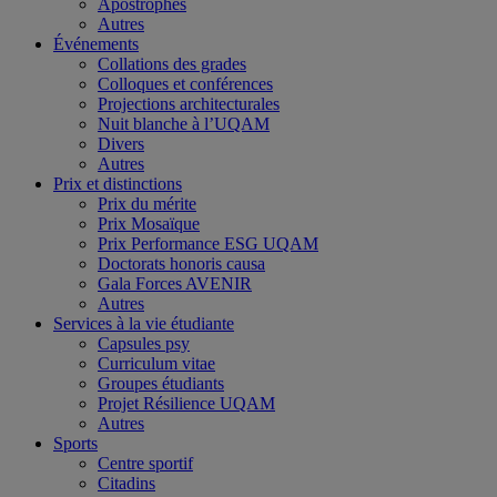
Apostrophes
Autres
Événements
Collations des grades
Colloques et conférences
Projections architecturales
Nuit blanche à l’UQAM
Divers
Autres
Prix et distinctions
Prix du mérite
Prix Mosaïque
Prix Performance ESG UQAM
Doctorats honoris causa
Gala Forces AVENIR
Autres
Services à la vie étudiante
Capsules psy
Curriculum vitae
Groupes étudiants
Projet Résilience UQAM
Autres
Sports
Centre sportif
Citadins